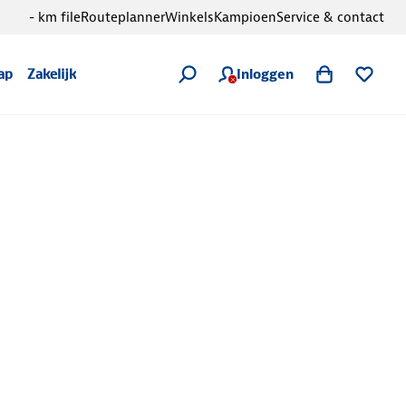
- km file
Routeplanner
Winkels
Kampioen
Service & contact
Inloggen
ap
Zakelijk