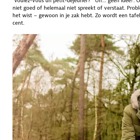
‘Voulez-vous un petit-dejeuner?’ ‘Uh… geen idee!’. O
niet goed of helemaal niet spreekt of verstaat. Prob
het wist – gewoon in je zak hebt. Zo wordt een tafelt
cent.