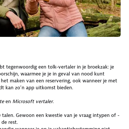
hebt tegenwoordig een tolk-vertaler in je broekzak: je
orschijn, waarmee je je in geval van nood kunt
ij het maken van een reservering, ook wanneer je met
dt kan zo’n app uitkomst bieden.
te
en
Microsoft vertaler
.
 talen. Gewoon een kwestie van je vraag intypen of -
 de rest.
handig wanneer je op je vakantiebestemming niet