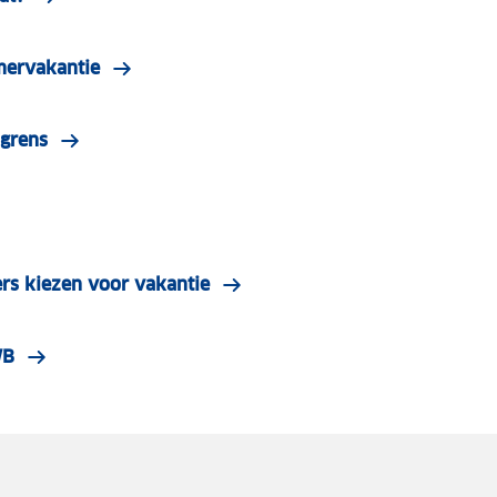
mervakantie
 grens
rs kiezen voor vakantie
WB