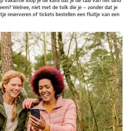
p vakantie loop je de kans dat je de taal van het land
leem? Welnee, niet met de tolk die je – zonder dat je
je reserveren of tickets bestellen een fluitje van een