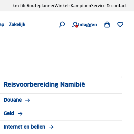
- km file
Routeplanner
Winkels
Kampioen
Service & contact
Inloggen
ap
Zakelijk
Reisvoorbereiding Namibië
Douane
Geld
Internet en bellen