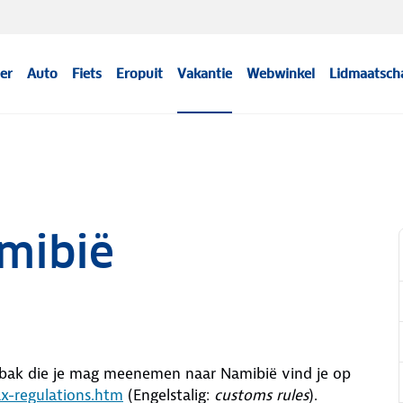
er
Auto
Fiets
Eropuit
Vakantie
Webwinkel
Lidmaatsch
mibië
abak die je mag meenemen naar Namibië vind je op
ax-regulations.htm
(Engelstalig:
customs rules
).