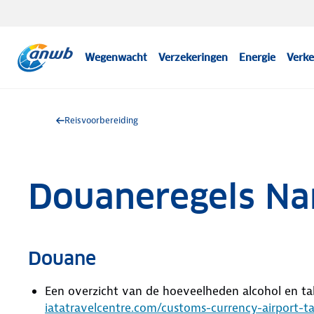
Wegenwacht
Verzekeringen
Energie
Verke
Reisvoorbereiding
Douaneregels Na
Douane
Een overzicht van de hoeveelheden alcohol en t
iatatravelcentre.com/customs-currency-airport-t