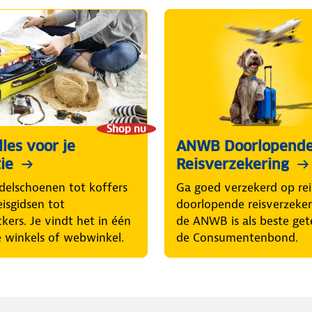
Shop nu
les voor je
ANWB Doorlopend
ie
Reisverzekering
elschoenen tot koffers
Ga goed verzekerd op rei
eisgidsen tot
doorlopende reisverzeke
ckers. Je vindt het in één
de ANWB is als beste get
 winkels of webwinkel.
de Consumentenbond.