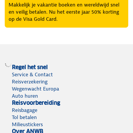
Makkelijk je vakantie boeken en wereldwijd snel
en veilig betalen. Nu het eerste jaar 50% korting
op de Visa Gold Card.
Regel het snel
Service & Contact
Reisverzekering
Wegenwacht Europa
Auto huren
Reisvoorbereiding
Reisbagage
Tol betalen
Milieustickers
Over ANWB