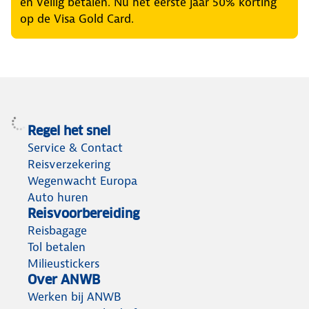
en veilig betalen. Nu het eerste jaar 50% korting
op de Visa Gold Card.
Regel het snel
Service & Contact
Reisverzekering
Wegenwacht Europa
Auto huren
Reisvoorbereiding
Reisbagage
Tol betalen
Milieustickers
Over ANWB
Werken bij ANWB