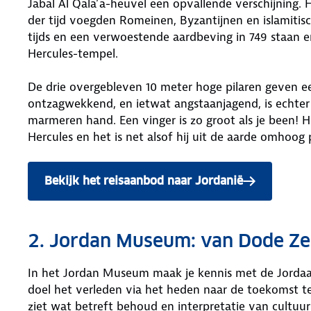
Jabal Al Qala’a-heuvel een opvallende verschijning. H
der tijd voegden Romeinen, Byzantijnen en islamitis
tijds en een verwoestende aardbeving in 749 staan 
Hercules-tempel.
De drie overgebleven 10 meter hoge pilaren geven ee
ontzagwekkend, en ietwat angstaanjagend, is echte
marmeren hand. Een vinger is zo groot als je been! H
Hercules en het is net alsof hij uit de aarde omhoog 
Bekijk het reisaanbod naar Jordanië
2. Jordan Museum: van Dode Zee
In het Jordan Museum maak je kennis met de Jordaa
doel het verleden via het heden naar de toekomst te 
ziet wat betreft behoud en interpretatie van cultuurh