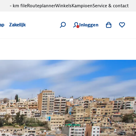
- km file
Routeplanner
Winkels
Kampioen
Service & contact
Inloggen
ap
Zakelijk