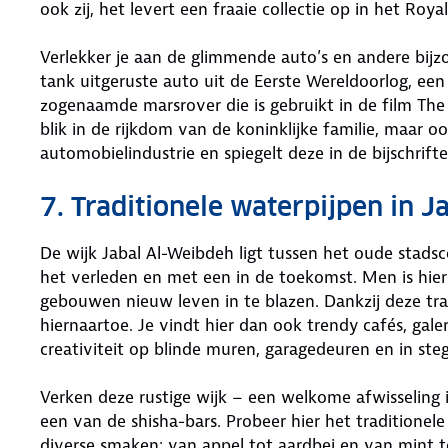
ook zij, het levert een fraaie collectie op in het R
Verlekker je aan de glimmende auto’s en andere bijz
tank uitgeruste auto uit de Eerste Wereldoorlog, e
zogenaamde marsrover die is gebruikt in de film The
blik in de rijkdom van de koninklijke familie, maar o
automobielindustrie en spiegelt deze in de bijschrift
7. Traditionele waterpijpen in 
De wijk Jabal Al-Weibdeh ligt tussen het oude stad
het verleden en met een in de toekomst. Men is hier
gebouwen nieuw leven in te blazen. Dankzij deze tra
hiernaartoe. Je vindt hier dan ook trendy cafés, gal
creativiteit op blinde muren, garagedeuren en in steg
Verken deze rustige wijk – een welkome afwisseling i
een van de shisha-bars. Probeer hier het traditionele
diverse smaken: van appel tot aardbei en van mint to