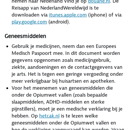
nemen naar Nederland vind je op
douane.nl
. De
Reisapp van NederlandWereldwijd is te
downloaden via
itunes.apple.com
(iphone) of via
play.google.com
(android).
Geneesmiddelen
Gebruik je medicijnen, neem dan een Europees
Medisch Paspoort mee. In dit document worden
gegevens opgenomen zoals medicijngebruik,
ziekte, aandoeningen en de contactgegevens van
je arts. Het is tegen een geringe vergoeding onder
meer verkrijgbaar bij huisartsen en apotheken.
Voor het meenemen van geneesmiddelen die
onder de Opiumwet vallen (zoals bepaalde
slaapmiddelen, ADHD-middelen en sterke
pijnstillers), moet je een medische verklaring bij je
hebben. Op
hetcak.nl
is te lezen welke
geneesmiddelen onder de Opiumwet vallen en
hoe de verklaring aangevraagd kan worden. Vraag