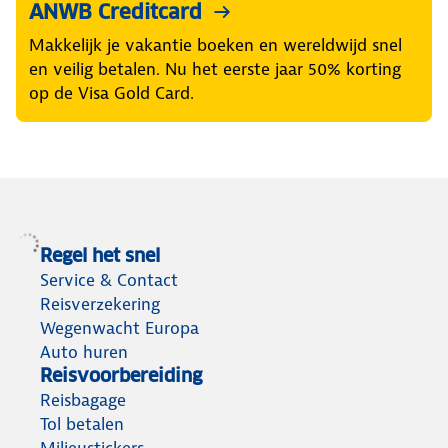
ANWB Creditcard
Makkelijk je vakantie boeken en wereldwijd snel
en veilig betalen. Nu het eerste jaar 50% korting
op de Visa Gold Card.
Regel het snel
Service & Contact
Reisverzekering
Wegenwacht Europa
Auto huren
Reisvoorbereiding
Reisbagage
Tol betalen
Milieustickers