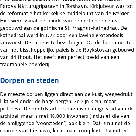
Føroya Nátturugripasavn in Tórshavn. Kirkjubøur was tot
de reformatie het kerkelijke middelpunt van de Færøer.
Hier werd vanaf het einde van de dertiende eeuw
gebouwd aan de gothische St. Magnus-kathedraal. De
kathedraal werd in 1772 door een lawine grotendeels
verwoest. De ruïne is te bezichtigen. Op de fundamenten
van het bisschoppelijke paleis is de Roykstovan gebouwd
van drijfhout. Het geeft een perfect beeld van een
traditionele boerderij.
Dorpen en steden
De meeste dorpen liggen direct aan de kust, weggedrukt
lijkt wel onder de hoge bergen. Ze zijn klein, maar
pittoresk. De hoofdstad Tórshavn is de enige stad van de
archipel, maar is met 18.800 inwoners (inclusief die van
de omliggende 'voorsteden') ook klein. Dat is nu net de
charme van Tórshavn, klein maar compleet. U vindt er