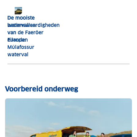
De mooiste
De mooiste
bezienswaardigheden
watervallen
van de Faeröer
van
eilanden
Europa:
Múlafossur
waterval
Voorbereid onderweg