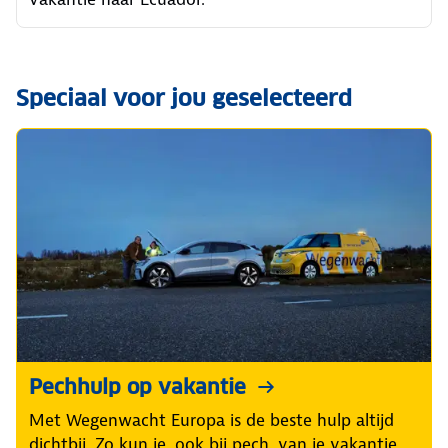
Speciaal voor jou geselecteerd
Pechhulp op vakantie
Met Wegenwacht Europa is de beste hulp altijd
dichtbij. Zo kun je, ook bij pech, van je vakantie