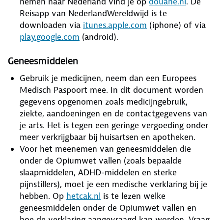
nemen naar Nederland vind je op
douane.nl
. De
Reisapp van NederlandWereldwijd is te
downloaden via
itunes.apple.com
(iphone) of via
play.google.com
(android).
Geneesmiddelen
Gebruik je medicijnen, neem dan een Europees
Medisch Paspoort mee. In dit document worden
gegevens opgenomen zoals medicijngebruik,
ziekte, aandoeningen en de contactgegevens van
je arts. Het is tegen een geringe vergoeding onder
meer verkrijgbaar bij huisartsen en apotheken.
Voor het meenemen van geneesmiddelen die
onder de Opiumwet vallen (zoals bepaalde
slaapmiddelen, ADHD-middelen en sterke
pijnstillers), moet je een medische verklaring bij je
hebben. Op
hetcak.nl
is te lezen welke
geneesmiddelen onder de Opiumwet vallen en
hoe de verklaring aangevraagd kan worden. Vraag