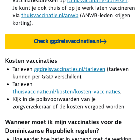
vaccinatieadressen op
lcr.nl/vaccinatie-adressen
.
Je kunt je ook thuis of op je werk laten vaccineren
via
thuisvaccinatie.nl/anwb
(ANWB-leden krijgen
korting).
Check ggdreisvaccinaties.nl
Kosten vaccinaties
Tarieven
ggdreisvaccinaties.nl/tarieven
(tarieven
kunnen per GGD verschillen).
Tarieven
thuisvaccinatie.nl/kosten/kosten-vaccinaties
.
Kijk in de polisvoorwaarden van je
zorgverzekeraar of de kosten vergoed worden.
Wanneer moet ik mijn vaccinaties voor de
Dominicaanse Republiek regelen?
Hoe eerder hoe beter in verband met de werking