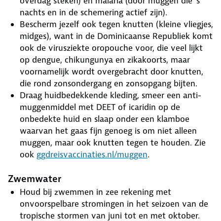
overdag steken) en malaria (door muggen die 's
nachts en in de schemering actief zijn).
Bescherm jezelf ook tegen knutten (kleine vliegjes,
midges), want in de Dominicaanse Republiek komt
ook de virusziekte oropouche voor, die veel lijkt
op dengue, chikungunya en zikakoorts, maar
voornamelijk wordt overgebracht door knutten,
die rond zonsondergang en zonsopgang bijten.
Draag huidbedekkende kleding, smeer een anti-
muggenmiddel met DEET of icaridin op de
onbedekte huid en slaap onder een klamboe
waarvan het gaas fijn genoeg is om niet alleen
muggen, maar ook knutten tegen te houden. Zie
ook
ggdreisvaccinaties.nl/muggen
.
Zwemwater
Houd bij zwemmen in zee rekening met
onvoorspelbare stromingen in het seizoen van de
tropische stormen van juni tot en met oktober.