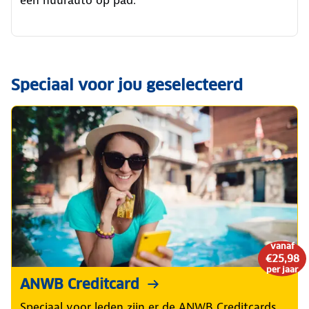
een huurauto op pad.
Speciaal voor jou geselecteerd
vanaf
€25,98
per jaar
ANWB Creditcard
Speciaal voor leden zijn er de ANWB Creditcards.