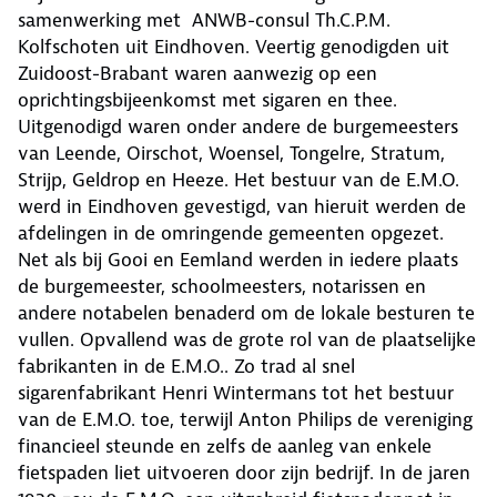
samenwerking met ANWB-consul Th.C.P.M.
Kolfschoten uit Eindhoven. Veertig genodigden uit
Zuidoost-Brabant waren aanwezig op een
oprichtingsbijeenkomst met sigaren en thee.
Uitgenodigd waren onder andere de burgemeesters
van Leende, Oirschot, Woensel, Tongelre, Stratum,
Strijp, Geldrop en Heeze. Het bestuur van de E.M.O.
werd in Eindhoven gevestigd, van hieruit werden de
afdelingen in de omringende gemeenten opgezet.
Net als bij Gooi en Eemland werden in iedere plaats
de burgemeester, schoolmeesters, notarissen en
andere notabelen benaderd om de lokale besturen te
vullen. Opvallend was de grote rol van de plaatselijke
fabrikanten in de E.M.O.. Zo trad al snel
sigarenfabrikant Henri Wintermans tot het bestuur
van de E.M.O. toe, terwijl Anton Philips de vereniging
financieel steunde en zelfs de aanleg van enkele
fietspaden liet uitvoeren door zijn bedrijf. In de jaren