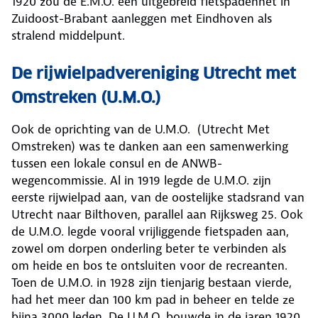
1920 zou de E.M.O. een uitgebreid fietspadennet in
Zuidoost-Brabant aanleggen met Eindhoven als
stralend middelpunt.
De rijwielpadvereniging Utrecht met
Omstreken (U.M.O.)
Ook de oprichting van de U.M.O. (Utrecht Met
Omstreken) was te danken aan een samenwerking
tussen een lokale consul en de ANWB-
wegencommissie. Al in 1919 legde de U.M.O. zijn
eerste rijwielpad aan, van de oostelijke stadsrand van
Utrecht naar Bilthoven, parallel aan Rijksweg 25. Ook
de U.M.O. legde vooral vrijliggende fietspaden aan,
zowel om dorpen onderling beter te verbinden als
om heide en bos te ontsluiten voor de recreanten.
Toen de U.M.O. in 1928 zijn tienjarig bestaan vierde,
had het meer dan 100 km pad in beheer en telde ze
bijna 3000 leden. De U.M.O. bouwde in de jaren 1920