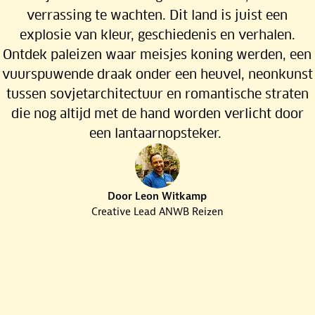
Langs kleurrijke steden Gdańsk,
verrassing te wachten. Dit land is juist een
Warschau, Krakau en Wrocław
explosie van kleur, geschiedenis en verhalen.
Ontdek paleizen waar meisjes koning werden, een
Rubriek:
EN GAAN
vuurspuwende draak onder een heuvel, neonkunst
Topbestemming
tussen sovjetarchitectuur en romantische straten
die nog altijd met de hand worden verlicht door
een lantaarnopsteker.
Door Leon Witkamp
Creative Lead ANWB Reizen