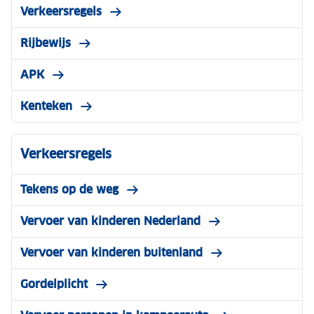
Verkeersregels
Rijbewijs
APK
Kenteken
Verkeersregels
Tekens op de weg
Vervoer van kinderen Nederland
Vervoer van kinderen buitenland
Gordelplicht