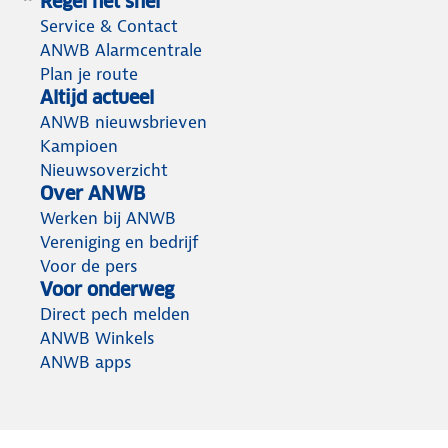
Regel het snel
Service & Contact
ANWB Alarmcentrale
Plan je route
Altijd actueel
ANWB nieuwsbrieven
Kampioen
Nieuwsoverzicht
Over ANWB
Werken bij ANWB
Vereniging en bedrijf
Voor de pers
Voor onderweg
Direct pech melden
ANWB Winkels
ANWB apps