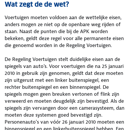
Wat zegt de de wet?
Voertuigen moeten voldoen aan de wettelijke eisen,
anders mogen ze niet op de openbare weg rijden of
staan. Naast de punten die bij de APK worden
bekeken, geldt deze regel voor alle permanente eisen
die genoemd worden in de Regeling Voertuigen.
De Regeling Voertuigen stelt duidelijke eisen aan de
spiegels van auto's. Voor voertuigen die na 25 januari
2010 in gebruik zijn genomen, geldt dat deze moeten
zijn uitgerust met een linker buitenspiegel, een
rechter buitenspiegel en een binnenspiegel. De
spiegels mogen geen breuken vertonen of flink zijn
verweerd en moeten deugdelijk zijn bevestigd. Als de
spiegels zijn vervangen door een camerasysteem, dan
moeten deze systemen goed bevestigd zijn.
Personenauto’s van vóór 26 januari 2010 moeten een
binnenspiegel en een linkerbuitenspiegel hebben. Een