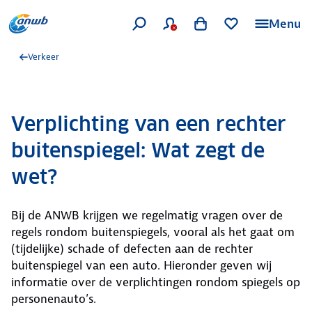
Menu
Verkeer
Verplichting van een rechter
buitenspiegel: Wat zegt de
wet?
Bij de ANWB krijgen we regelmatig vragen over de
regels rondom buitenspiegels, vooral als het gaat om
(tijdelijke) schade of defecten aan de rechter
buitenspiegel van een auto. Hieronder geven wij
informatie over de verplichtingen rondom spiegels op
personenauto’s.