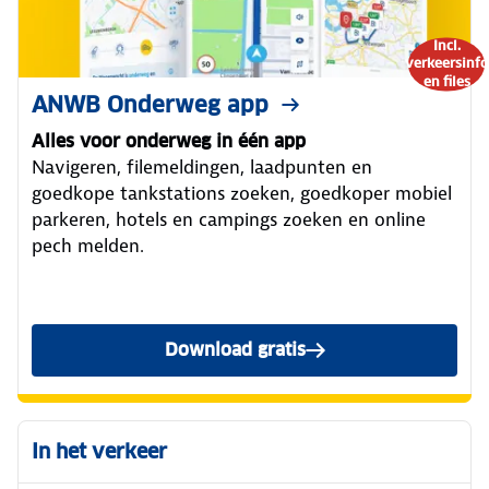
Incl.
verkeersinfo
en files
ANWB Onderweg app
Alles voor onderweg in één app
Navigeren, filemeldingen, laadpunten en
goedkope tankstations zoeken, goedkoper mobiel
parkeren, hotels en campings zoeken en online
pech melden.
Download gratis
In het verkeer