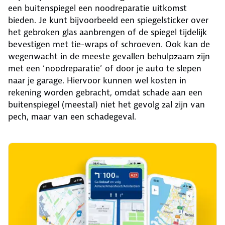
een buitenspiegel een noodreparatie uitkomst
bieden. Je kunt bijvoorbeeld een spiegelsticker over
het gebroken glas aanbrengen of de spiegel tijdelijk
bevestigen met tie-wraps of schroeven. Ook kan de
wegenwacht in de meeste gevallen behulpzaam zijn
met een ‘noodreparatie’ of door je auto te slepen
naar je garage. Hiervoor kunnen wel kosten in
rekening worden gebracht, omdat schade aan een
buitenspiegel (meestal) niet het gevolg zal zijn van
pech, maar van een schadegeval.