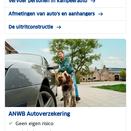
Vervoer personen in kampeerauto
Afmetingen van auto's en aanhangers
De uitritconstructie
ANWB Autoverzekering
Geen eigen risico