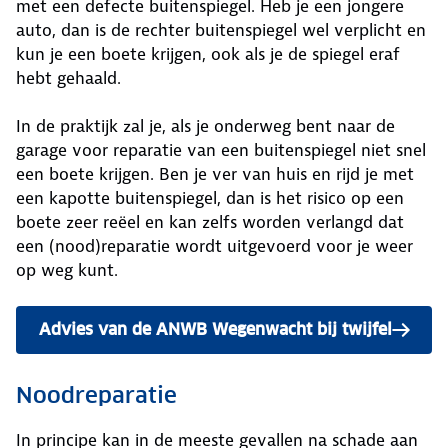
met een defecte buitenspiegel. Heb je een jongere
auto, dan is de rechter buitenspiegel wel verplicht en
kun je een boete krijgen, ook als je de spiegel eraf
hebt gehaald.
In de praktijk zal je, als je onderweg bent naar de
garage voor reparatie van een buitenspiegel niet snel
een boete krijgen. Ben je ver van huis en rijd je met
een kapotte buitenspiegel, dan is het risico op een
boete zeer reëel en kan zelfs worden verlangd dat
een (nood)reparatie wordt uitgevoerd voor je weer
op weg kunt.
Advies van de ANWB Wegenwacht bij twijfel
Noodreparatie
In principe kan in de meeste gevallen na schade aan