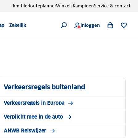
- km file
Routeplanner
Winkels
Kampioen
Service & contact
Inloggen
ap
Zakelijk
Verkeersregels buitenland
Verkeersregels in Europa
Verplicht mee in de auto
ANWB Reiswijzer