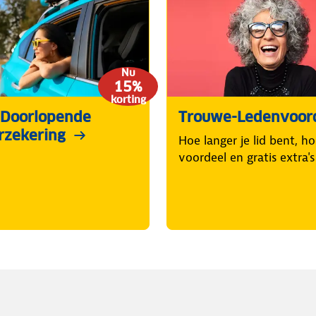
Nu
15%
korting
Doorlopende
Trouwe-Ledenvoor
rzekering
Hoe langer je lid bent, h
voordeel en gratis extra's 