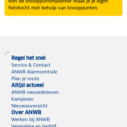
Met de knooppuntenplanner maak je je eigen
fietstocht met behulp van knooppunten.
Regel het snel
Service & Contact
ANWB Alarmcentrale
Plan je route
Altijd actueel
ANWB nieuwsbrieven
Kampioen
Nieuwsoverzicht
Over ANWB
Werken bij ANWB
Vereniging en bedrijf