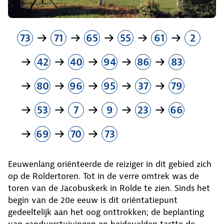
73
71
65
55
61
2
42
40
94
86
83
80
96
95
37
79
53
7
9
23
66
69
70
73
Eeuwenlang oriënteerde de reiziger in dit gebied zich
op de Roldertoren. Tot in de verre omtrek was de
toren van de Jacobuskerk in Rolde te zien. Sinds het
begin van de 20e eeuw is dit oriëntatiepunt
gedeeltelijk aan het oog onttrokken; de beplanting