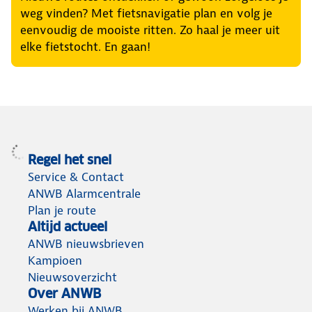
weg vinden? Met fietsnavigatie plan en volg je
eenvoudig de mooiste ritten. Zo haal je meer uit
elke fietstocht. En gaan!
Regel het snel
Service & Contact
ANWB Alarmcentrale
Plan je route
Altijd actueel
ANWB nieuwsbrieven
Kampioen
Nieuwsoverzicht
Over ANWB
Werken bij ANWB