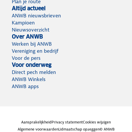
Plan je route
Altijd actueel
ANWB nieuwsbrieven
Kampioen
Nieuwsoverzicht
Over ANWB
Werken bij ANWB
Vereniging en bedrijf
Voor de pers
Voor onderweg
Direct pech melden
ANWB Winkels
ANWB apps
Aansprakelijkheid
Privacy statement
Cookies wijzigen
Algemene voorwaarden
Lidmaatschap opzeggen
© ANWB