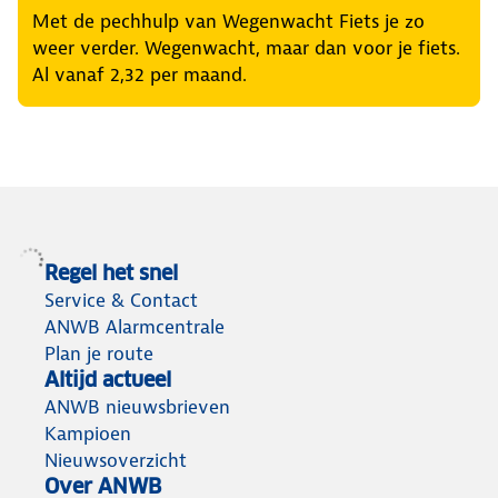
Met de pechhulp van Wegenwacht Fiets je zo
weer verder. Wegenwacht, maar dan voor je fiets.
Al vanaf 2,32 per maand.
Regel het snel
Service & Contact
ANWB Alarmcentrale
Plan je route
Altijd actueel
ANWB nieuwsbrieven
Kampioen
Nieuwsoverzicht
Over ANWB