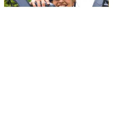
Fietsaccu kopen
Zoek op merk, model of typenummer en fiets
zorgeloos verder