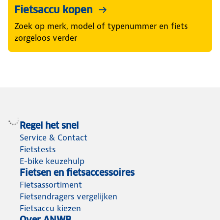
Fietsaccu kopen
Zoek op merk, model of typenummer en fiets
zorgeloos verder
Regel het snel
Service & Contact
Fietstests
E-bike keuzehulp
Fietsen en fietsaccessoires
Fietsassortiment
Fietsendragers vergelijken
Fietsaccu kiezen
Over ANWB