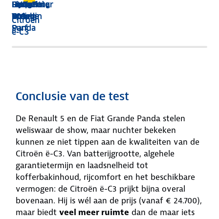
Dacia
Leapmotor
BYD
DongFeng
Hyundai
Fiat
Renault
Spring
T03
Dolphin
Box
Inster
Grande
5
Citroën
Surf
Panda
ë-C3
Conclusie van de test
De Renault 5 en de Fiat Grande Panda stelen
weliswaar de show, maar nuchter bekeken
kunnen ze niet tippen aan de kwaliteiten van de
Citroën ë-C3. Van batterijgrootte, algehele
garantietermijn en laadsnelheid tot
kofferbakinhoud, rijcomfort en het beschikbare
vermogen: de Citroën ë-C3 prijkt bijna overal
bovenaan. Hij is wél aan de prijs (vanaf € 24.700),
maar biedt
veel meer ruimte
dan de maar iets