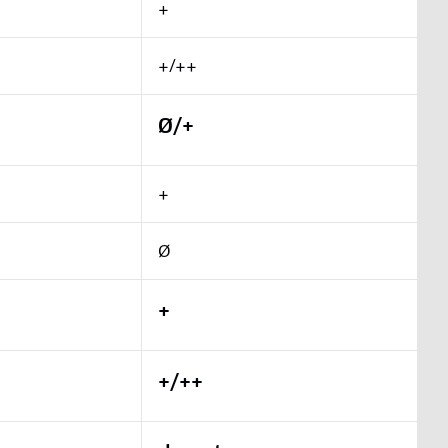
+
+/++
Ø/+
+
Ø
+
+/++