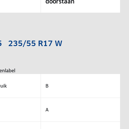
doorstaan
a 5 235/55 R17 W
enlabel
uik
B
A