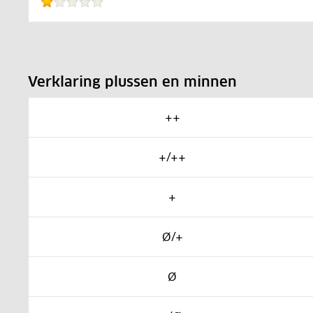
Verklaring plussen en minnen
++
+/++
+
Ø/+
Ø