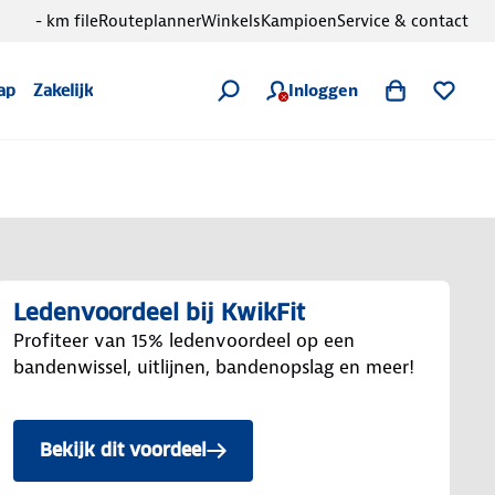
- km file
Routeplanner
Winkels
Kampioen
Service & contact
Inloggen
ap
Zakelijk
Ledenvoordeel bij KwikFit
Profiteer van 15% ledenvoordeel op een
bandenwissel, uitlijnen, bandenopslag en meer!
Bekijk dit voordeel