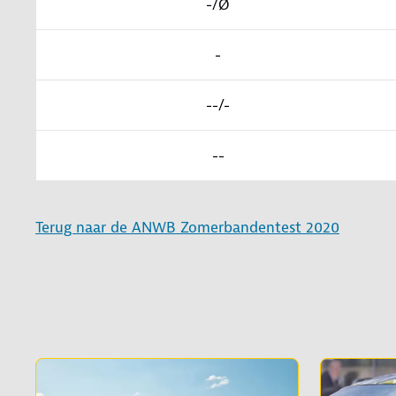
-/Ø
-
--/-
--
Terug naar de ANWB Zomerbandentest 2020