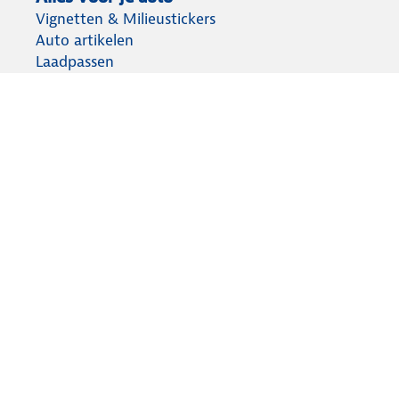
Vignetten & Milieustickers
Auto artikelen
Laadpassen
Over ANWB
Werken bij ANWB
Vereniging en bedrijf
Voor de pers
Voorbereid op weg
Wegenwacht
Autoverzekering
Onderweg app
Aansprakelijkheid
Privacy statement
Cookies wijzigen
Algemene voorwaarden
Lidmaatschap opzeggen
© ANWB