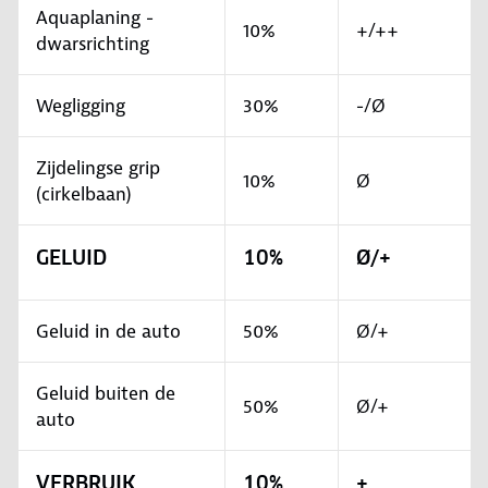
Aquaplaning -
10%
+/++
dwarsrichting
Wegligging
30%
-/Ø
Zijdelingse grip
10%
Ø
(cirkelbaan)
GELUID
10%
Ø/+
Geluid in de auto
50%
Ø/+
Geluid buiten de
50%
Ø/+
auto
VERBRUIK
10%
+