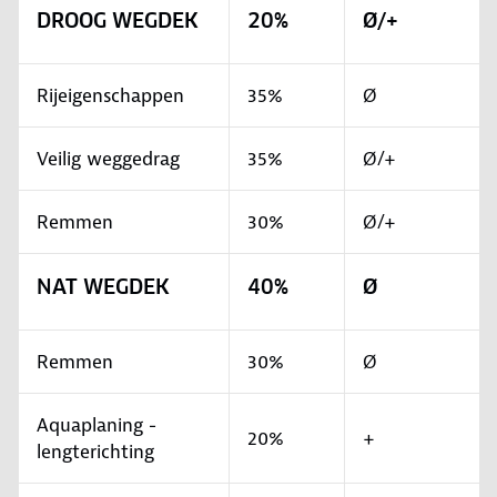
DROOG WEGDEK
20%
Ø/+
Rijeigenschappen
35%
Ø
Veilig weggedrag
35%
Ø/+
Remmen
30%
Ø/+
NAT WEGDEK
40%
Ø
Remmen
30%
Ø
Aquaplaning -
20%
+
lengterichting