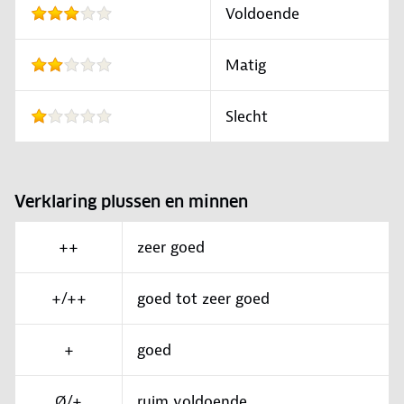
Voldoende
Matig
Slecht
Verklaring plussen en minnen
++
zeer goed
+/++
goed tot zeer goed
+
goed
Ø/+
ruim voldoende