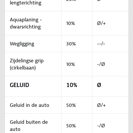
lengterichting
Aquaplaning -
10%
Ø/+
dwarsrichting
Wegligging
30%
--/-
Zijdelingse grip
10%
-/Ø
(cirkelbaan)
GELUID
10%
Ø
Geluid in de auto
50%
Ø/+
Geluid buiten de
50%
-/Ø
auto