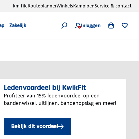
- km file
Routeplanner
Winkels
Kampioen
Service & contact
Inloggen
ap
Zakelijk
Ledenvoordeel bij KwikFit
Profiteer van 15% ledenvoordeel op een
bandenwissel, uitlijnen, bandenopslag en meer!
Bekijk dit voordeel