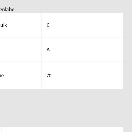
enlabel
uik
C
A
ie
70