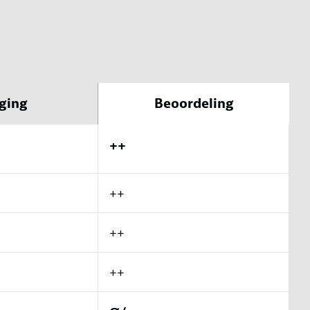
ging
Beoordeling
++
++
++
++