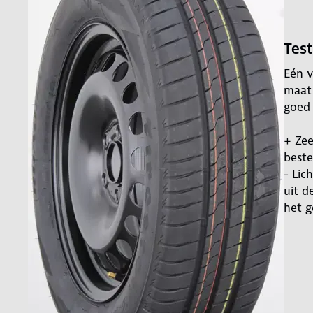
Tes
Eén v
maat 
goed 
+ Ze
beste
- Lic
uit d
het g