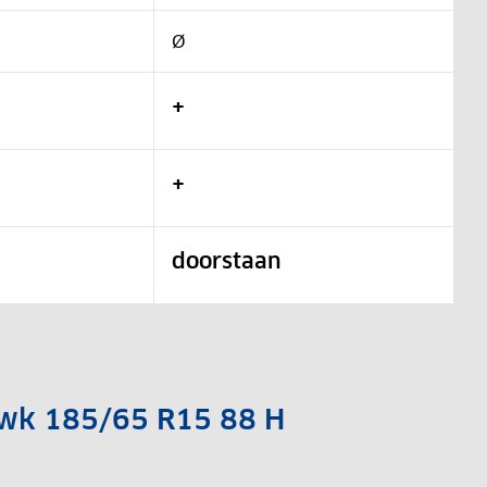
Ø
+
+
doorstaan
awk 185/65 R15 88 H