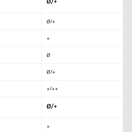
Ø/+
Ø/+
+
Ø
Ø/+
+/++
Ø/+
+