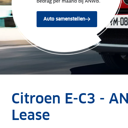
bedrag per maand bij ANWB.
Auto samenstellen
Citroen E-C3 - A
Lease