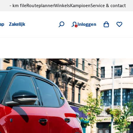
- km file
Routeplanner
Winkels
Kampioen
Service & contact
Inloggen
ap
Zakelijk