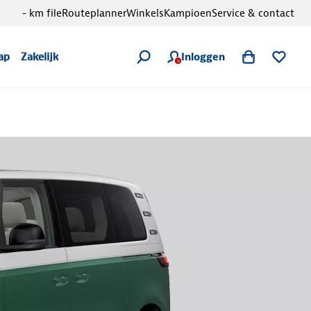
- km file
Routeplanner
Winkels
Kampioen
Service & contact
Inloggen
ap
Zakelijk