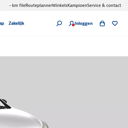
- km file
Routeplanner
Winkels
Kampioen
Service & contact
Inloggen
ap
Zakelijk