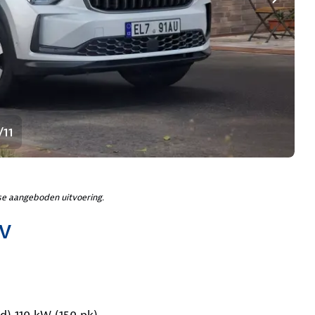
/11
e aangeboden uitvoering.
EV
d) 110 kW (150 pk)