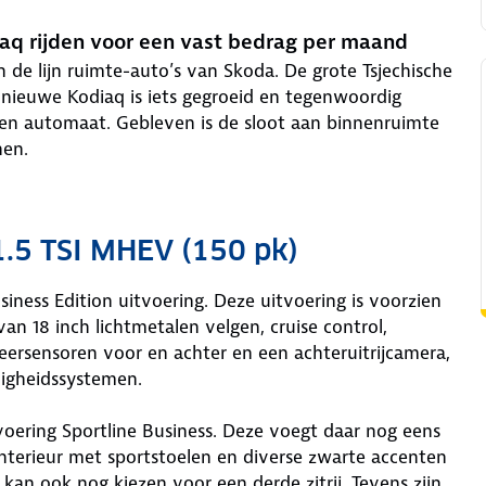
aq rijden voor een vast bedrag per maand
n de lijn ruimte-auto’s van Skoda. De grote Tsjechische
dnieuwe Kodiaq is iets gegroeid en tegenwoordig
en automaat. Gebleven is de sloot aan binnenruimte
nen.
1.5 TSI MHEV (150 pk)
iness Edition uitvoering. Deze uitvoering is voorzien
 van 18 inch lichtmetalen velgen, cruise control,
eersensoren voor en achter en een achteruitrijcamera,
ligheidssystemen.
tvoering Sportline Business. Deze voegt daar nog eens
 interieur met sportstoelen en diverse zwarte accenten
kan ook nog kiezen voor een derde zitrij. Tevens zijn