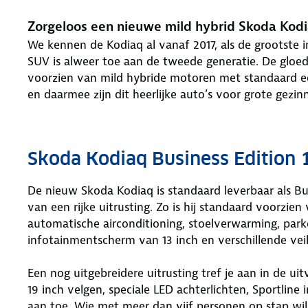
Zorgeloos een nieuwe mild hybrid Skoda Kodi
We kennen de Kodiaq al vanaf 2017, als de grootste i
SUV is alweer toe aan de tweede generatie. De gloe
voorzien van mild hybride motoren met standaard e
en daarmee zijn dit heerlijke auto’s voor grote gezin
Skoda Kodiaq Business Edition 
De nieuw Skoda Kodiaq is standaard leverbaar als Bus
van een rijke uitrusting. Zo is hij standaard voorzien
automatische airconditioning, stoelverwarming, park
infotainmentscherm van 13 inch en verschillende vei
Een nog uitgebreidere uitrusting tref je aan in de ui
19 inch velgen, speciale LED achterlichten, Sportline
aan toe. Wie met meer dan vijf personen op stap wil 