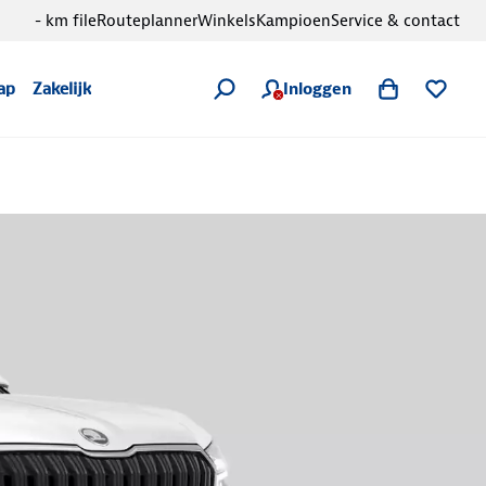
- km file
Routeplanner
Winkels
Kampioen
Service & contact
Inloggen
ap
Zakelijk