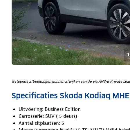
1
Getoonde afbeeldingen kunnen afwijken van de via ANWB Private Leas
Specificaties Skoda Kodiaq MH
Uitvoering: Business Edition
Carrosserie: SUV ( 5 deurs)
Aantal zitplaatsen: 5
Motor (vermogen in pk): 1.5 TSI MHEV (Mild hybri