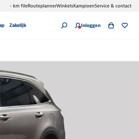
- km file
Routeplanner
Winkels
Kampioen
Service & contact
Inloggen
ap
Zakelijk