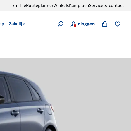
- km file
Routeplanner
Winkels
Kampioen
Service & contact
Inloggen
ap
Zakelijk