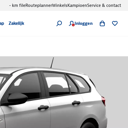
- km file
Routeplanner
Winkels
Kampioen
Service & contact
Inloggen
ap
Zakelijk