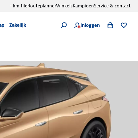
- km file
Routeplanner
Winkels
Kampioen
Service & contact
Inloggen
ap
Zakelijk