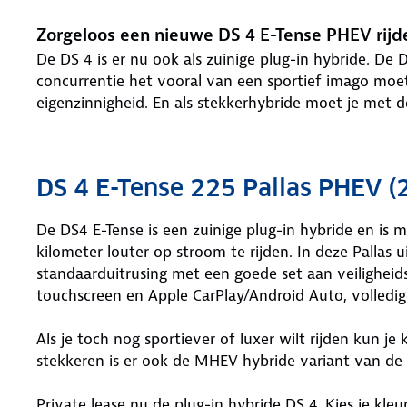
Zorgeloos een nieuwe DS 4 E-Tense PHEV rij
De DS 4 is er nu ook als zuinige plug-in hybride. D
concurrentie het vooral van een sportief imago mo
eigenzinnigheid. En als stekkerhybride moet je met d
DS 4 E-Tense 225 Pallas PHEV (
De DS4 E-Tense is een zuinige plug-in hybride en is m
kilometer louter op stroom te rijden. In deze Pallas u
standaarduitrusing met een goede set aan veilighe
touchscreen en Apple CarPlay/Android Auto, volledige
Als je toch nog sportiever of luxer wilt rijden kun je 
stekkeren is er ook de MHEV hybride variant van de
Private lease nu de plug-in hybride DS 4. Kies je kleu