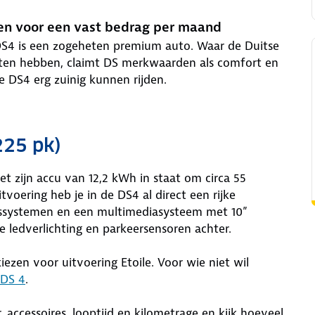
den voor een vast bedrag per maand
e DS4 is een zogeheten premium auto. Waar de Duitse
eten hebben, claimt DS merkwaarden als comfort en
e DS4 erg zuinig kunnen rijden.
225 pk)
et zijn accu van 12,2 kWh in staat om circa 55
itvoering heb je in de DS4 al direct een rijke
idssystemen en een multimediasysteem met 10”
 ledverlichting en parkeersensoren achter.
kiezen voor uitvoering Etoile. Voor wie niet wil
DS 4
.
r, accessoires, looptijd en kilometrage en kijk hoeveel