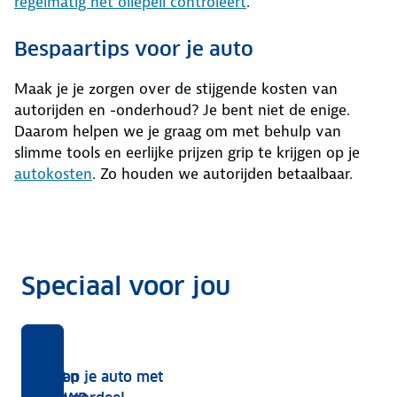
regelmatig het oliepeil controleert
.
Bespaartips voor je auto
Maak je je zorgen over de stijgende kosten van
autorijden en -onderhoud? Je bent niet de enige.
Daarom helpen we je graag om met behulp van
slimme tools en eerlijke prijzen grip te krijgen op je
autokosten
. Zo houden we autorijden betaalbaar.
Speciaal voor jou
voor
snel
B
st
d!
Wegenbelasting,
Kras
Tijdig onderhoud
Handige rekentool
ANWB
Bereken
Verkoop je auto met
APK
BPM,
of