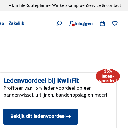
- km file
Routeplanner
Winkels
Kampioen
Service & contact
Inloggen
ap
Zakelijk
15%
leden-
Ledenvoordeel bij KwikFit
voordeel
Profiteer van 15% ledenvoordeel op een
bandenwissel, uitlijnen, bandenopslag en meer!
Bekijk dit ledenvoordeel