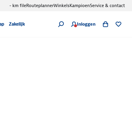
- km file
Routeplanner
Winkels
Kampioen
Service & contact
Inloggen
ap
Zakelijk