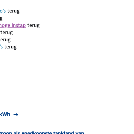
o's
terug.
g.
hoge instap
terug
terug
erug
's
terug
r kWh
roon als goedkoopste tankland van