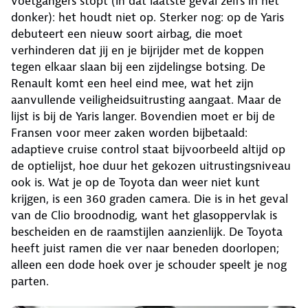
voetgangers stopt (in dat laatste geval zelfs in het
donker): het houdt niet op. Sterker nog: op de Yaris
debuteert een nieuw soort airbag, die moet
verhinderen dat jij en je bijrijder met de koppen
tegen elkaar slaan bij een zijdelingse botsing. De
Renault komt een heel eind mee, wat het zijn
aanvullende veiligheidsuitrusting aangaat. Maar de
lijst is bij de Yaris langer. Bovendien moet er bij de
Fransen voor meer zaken worden bijbetaald:
adaptieve cruise control staat bijvoorbeeld altijd op
de optielijst, hoe duur het gekozen uitrustingsniveau
ook is. Wat je op de Toyota dan weer niet kunt
krijgen, is een 360 graden camera. Die is in het geval
van de Clio broodnodig, want het glasoppervlak is
bescheiden en de raamstijlen aanzienlijk. De Toyota
heeft juist ramen die ver naar beneden doorlopen;
alleen een dode hoek over je schouder speelt je nog
parten.