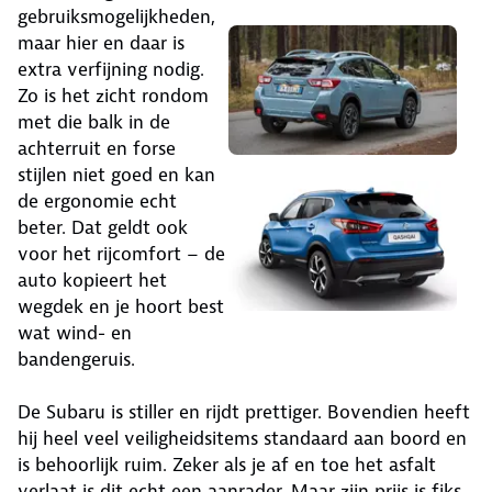
gebruiksmogelijkheden,
maar hier en daar is
extra verfijning nodig.
Zo is het zicht rondom
met die balk in de
achterruit en forse
stijlen niet goed en kan
de ergonomie echt
beter. Dat geldt ook
voor het rijcomfort – de
auto kopieert het
wegdek en je hoort best
wat wind- en
bandengeruis.
De Subaru is stiller en rijdt prettiger. Bovendien heeft
hij heel veel veiligheidsitems standaard aan boord en
is behoorlijk ruim. Zeker als je af en toe het asfalt
verlaat is dit echt een aanrader. Maar zijn prijs is fiks.