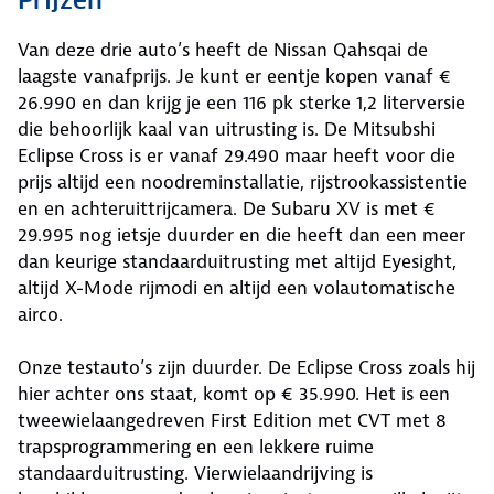
Prijzen
Van deze drie auto’s heeft de Nissan Qahsqai de
laagste vanafprijs. Je kunt er eentje kopen vanaf €
26.990 en dan krijg je een 116 pk sterke 1,2 literversie
die behoorlijk kaal van uitrusting is. De Mitsubshi
Eclipse Cross is er vanaf 29.490 maar heeft voor die
prijs altijd een noodreminstallatie, rijstrookassistentie
en en achteruittrijcamera. De Subaru XV is met €
29.995 nog ietsje duurder en die heeft dan een meer
dan keurige standaarduitrusting met altijd Eyesight,
altijd X-Mode rijmodi en altijd een volautomatische
airco.
Onze testauto’s zijn duurder. De Eclipse Cross zoals hij
hier achter ons staat, komt op € 35.990. Het is een
tweewielaangedreven First Edition met CVT met 8
trapsprogrammering en een lekkere ruime
standaarduitrusting. Vierwielaandrijving is