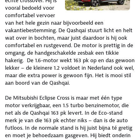
echte crossover. Hij is
vooral bedoeld voor
comfortabel vervoer
van het hele gezin naar bijvoorbeeld een
vakantiebestemming. De Qashqai stuurt licht en helt
wat over in bochten, maar juist daardoor is hij ook
comfortabel en rustgevend. De motor is prettig in de
omgang, de handgeschakelde zesbak een tikkie
hakerig. De 1.6-motor wekt 163 pk op en das gewoon
lekker – de kleinere 1.2 voldoet in Nederland ook wel,
maar die extra power is gewoon fijn. Het is mooi stil
aan boord van de Qashqai.
De Mitsubishi Eclipse Cross is maar met één type
motor verkrijgbaar, een 1.5 turbo benzinemotor, die
net als de Qashqai 163 pk levert. In de Eco-stand
merk je van die 163 pk echter niks – dan is de auto
futloos. In de normale stand is hij juist bijna té gretig
en moet je behoedzaam gasgeven. Hij biedt onderin