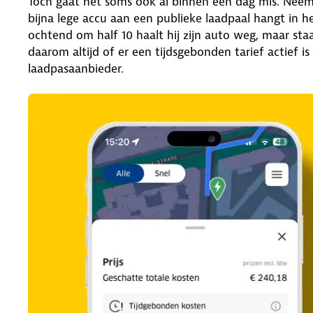
Toch gaat het soms ook al binnen één dag mis. Neem n
bijna lege accu aan een publieke laadpaal hangt in he
ochtend om half 10 haalt hij zijn auto weg, maar staa
daarom altijd of er een tijdsgebonden tarief actief i
laadpasaanbieder.