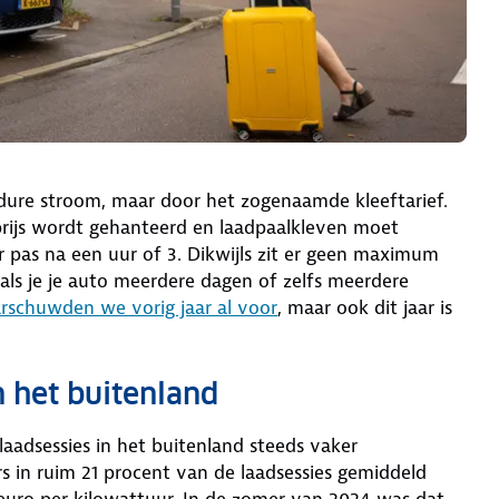
dure stroom, maar door het zogenaamde kleeftarief.
prijs wordt gehanteerd en laadpaalkleven moet
r pas na een uur of 3. Dikwijls zit er geen maximum
als je je auto meerdere dagen of zelfs meerdere
rschuwden we vorig jaar al voor
, maar ook dit jaar is
n het buitenland
 laadsessies in het buitenland steeds vaker
rs in ruim 21 procent van de laadsessies gemiddeld
 euro per kilowattuur. In de zomer van 2024 was dat