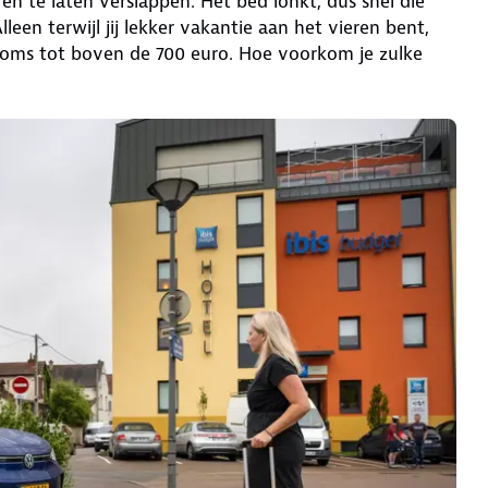
en te laten verslappen. Het bed lonkt, dus snel die
leen terwijl jij lekker vakantie aan het vieren bent,
soms tot boven de 700 euro. Hoe voorkom je zulke