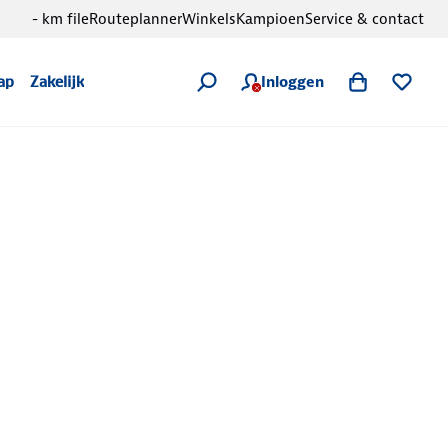
- km file
Routeplanner
Winkels
Kampioen
Service & contact
Inloggen
ap
Zakelijk