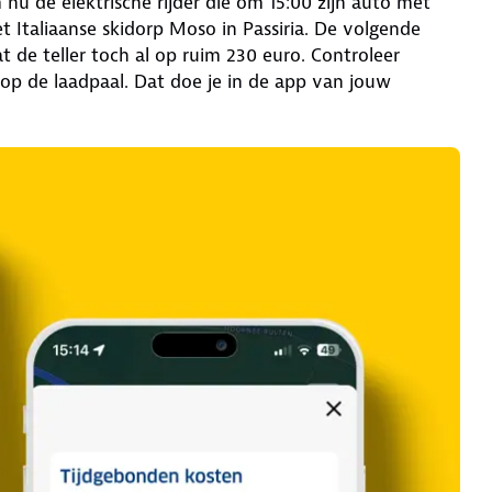
u de elektrische rijder die om 15:00 zijn auto met
t Italiaanse skidorp Moso in Passiria. De volgende
t de teller toch al op ruim 230 euro. Controleer
s op de laadpaal. Dat doe je in de app van jouw