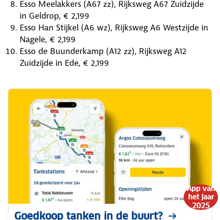
Esso Meelakkers (A67 zz), Rijksweg A67 Zuidzijde
in Geldrop, € 2,199
Esso Han Stijkel (A6 wz), Rijksweg A6 Westzijde in
Nagele, € 2,199
Esso de Buunderkamp (A12 zz), Rijksweg A12
Zuidzijde in Ede, € 2,199
App van
het jaar
2025
Goedkoop tanken in de buurt?