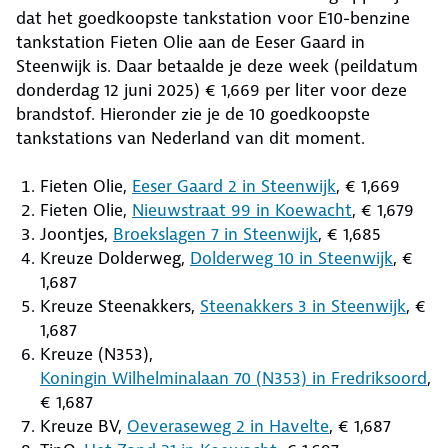
dat het goedkoopste tankstation voor E10-benzine
tankstation Fieten Olie aan de Eeser Gaard in
Steenwijk is. Daar betaalde je deze week (peildatum
donderdag 12 juni 2025) € 1,669 per liter voor deze
brandstof. Hieronder zie je de 10 goedkoopste
tankstations van Nederland van dit moment.
Fieten Olie,
Eeser Gaard 2 in Steenwijk
, € 1,669
Fieten Olie,
Nieuwstraat 99 in Koewacht
, € 1,679
Joontjes,
Broekslagen 7 in Steenwijk
, € 1,685
Kreuze Dolderweg,
Dolderweg 10 in Steenwijk
, €
1,687
Kreuze Steenakkers,
Steenakkers 3 in Steenwijk
, €
1,687
Kreuze (N353),
Koningin Wilhelminalaan 70 (N353) in Fredriksoord
,
€ 1,687
Kreuze BV,
Oeveraseweg 2 in Havelte
, € 1,687