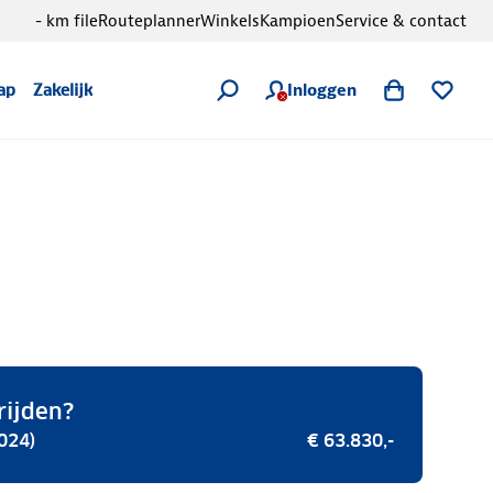
- km file
Routeplanner
Winkels
Kampioen
Service & contact
Inloggen
ap
Zakelijk
rijden?
024)
€ 63.830,-