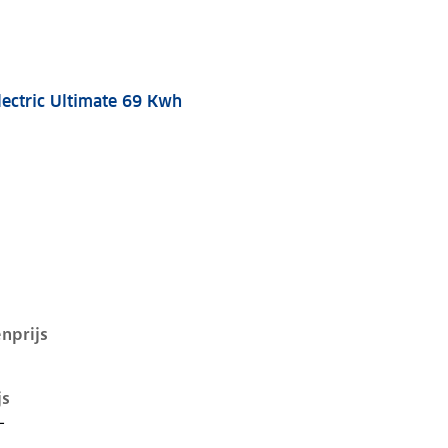
lectric Ultimate 69 Kwh
 69 kwh, 170 kW, Elektrisch, 5 deuren
nprijs
js
-