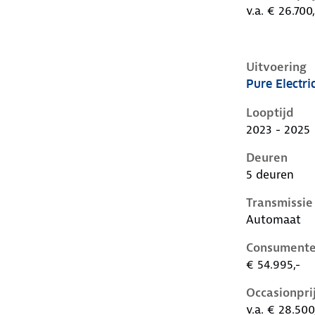
v.a. € 26.700,
Uitvoering
Pure Electri
Volvo C40 i,
Looptijd
2023 - 2025
Deuren
5 deuren
Transmissie
Automaat
Consumente
€ 54.995,-
Occasionpri
v.a. € 28.500