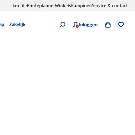
- km file
Routeplanner
Winkels
Kampioen
Service & contact
Inloggen
ap
Zakelijk