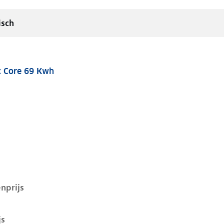
isch
ic Core 69 Kwh
 69 kwh, 175 kW, Elektrisch, 5 deuren
nprijs
js