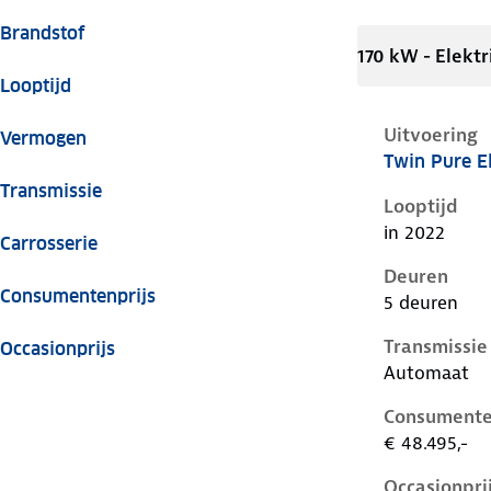
Brandstof
170 kW - Elektr
Looptijd
Uitvoering
Vermogen
Twin Pure E
Volvo C40 i,
Transmissie
Looptijd
in 2022
Carrosserie
Deuren
Consumentenprijs
5 deuren
Transmissie
Occasionprijs
Automaat
Consumente
€ 48.495,-
Occasionpri