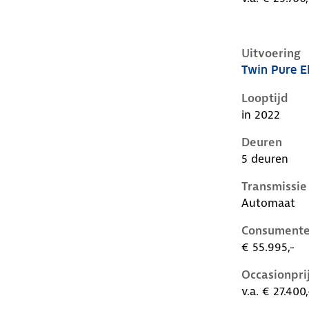
Uitvoering
Twin Pure E
Volvo C40 i,
Looptijd
in 2022
Deuren
5 deuren
Transmissie
Automaat
Consumente
€ 55.995,-
Occasionpri
v.a. € 27.400,