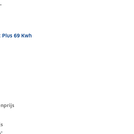
-
c Plus 69 Kwh
 69 kwh, 175 kW, Elektrisch, 5 deuren
nprijs
js
,-