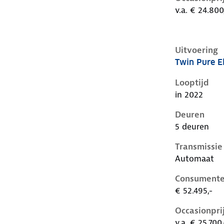
v.a. € 24.800
Uitvoering
Twin Pure E
Volvo C40 i,
Looptijd
in 2022
Deuren
5 deuren
Transmissie
Automaat
Consumente
€ 52.495,-
Occasionpri
v.a. € 25.700,