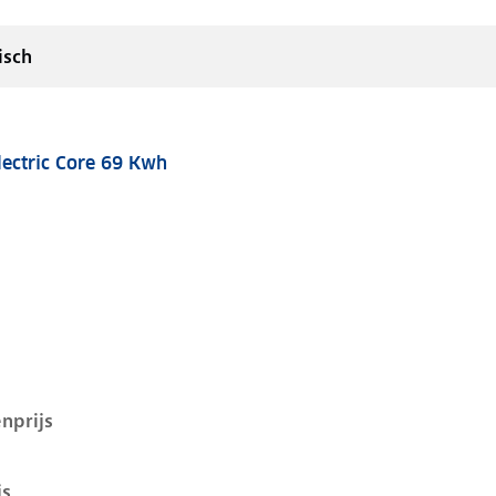
isch
lectric Core 69 Kwh
 69 kwh, 170 kW, Elektrisch, 5 deuren
nprijs
js