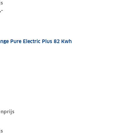
js
,-
nge Pure Electric Plus 82 Kwh
 82 kwh, 185 kW, Elektrisch, 5 deuren
nprijs
js