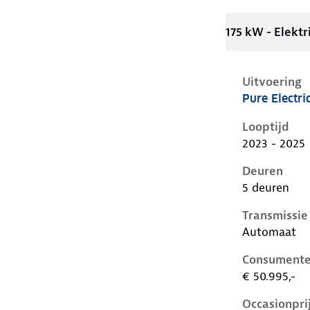
175 kW - Elektr
Uitvoering
Pure Electr
Volvo C40 i,
Looptijd
2023 - 2025
Deuren
5 deuren
Transmissie
Automaat
Consumente
€ 50.995,-
Occasionpri