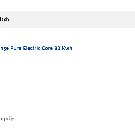
isch
nge Pure Electric Core 82 Kwh
 82 kwh, 185 kW, Elektrisch, 5 deuren
nprijs