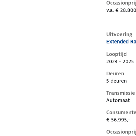
Occasionpri
v.a. € 28.800
Uitvoering
Extended Ra
Volvo C40 i,
Looptijd
2023 - 2025
Deuren
5 deuren
Transmissie
Automaat
Consumente
€ 56.995,-
Occasionpri