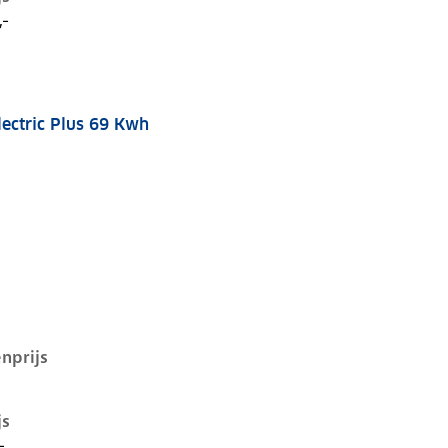
,-
lectric Plus 69 Kwh
 69 kwh, 170 kW, Elektrisch, 5 deuren
nprijs
js
-