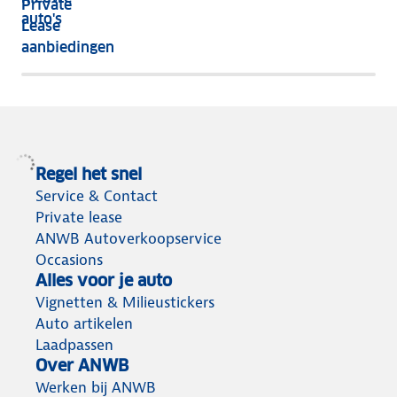
Private
nog
auto's
Lease
het
aanbiedingen
meeste
terug
Regel het snel
Service & Contact
Private lease
ANWB Autoverkoopservice
Occasions
Alles voor je auto
Vignetten & Milieustickers
Auto artikelen
Laadpassen
Over ANWB
Werken bij ANWB