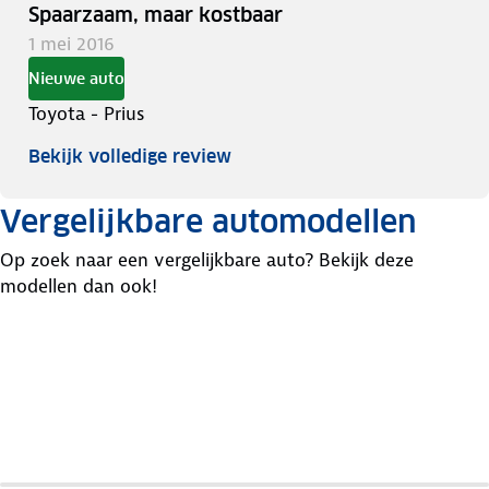
Spaarzaam, maar kostbaar
1 mei 2016
Nieuwe auto
Toyota - Prius
Bekijk volledige review
Vergelijkbare automodellen
Op zoek naar een vergelijkbare auto? Bekijk deze
modellen dan ook!
Hyundai
Volkswagen
Chevrolet
Ioniq
Golf
Volt