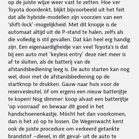
op de juiste wijze weer vast te zetten. Hoe ver
Toyota doordenkt, blijkt bijvoorbeeld uit het feit
dat alle hybride-modellen zijn voorzien van een
‘shift-lock’-mogelijkheid. Met dit knopje is de
automaat altijd uit de P-stand te halen, zelfs als
die volledig is stil gevallen. Dat kàn heel erg handig
zijn. Een eigenaardigheidje van veel Toyota’s is dat
bij een auto met ‘keyless entry’ deze niet meer is
af te sluiten, als de batterij van de
afstandsbediening leeg is. De auto starten kan nog
wel, door met de afstandsbediening op de
startknop te drukken. Gauw naar huis voor de
reservesleutel, òf om ergens een nieuw batterijtje
te kopen! Nog slimmer: koop alvast een batterijtje
‘op voorraad’ en bewaar dit goed in het
handschoenenkastje. Mòcht het dan voorkomen,
dan is het zó op te lossen. De Wegenwacht kent
ook de juiste procedure om verkeerd getankte
brandstof –diesel, in dit geval- uit de auto te