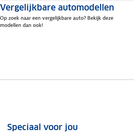
Vergelijkbare automodellen
Op zoek naar een vergelijkbare auto? Bekijk deze
modellen dan ook!
Opel
Nissan
Skoda
Corsa
Micra
Fabia
Speciaal voor jou