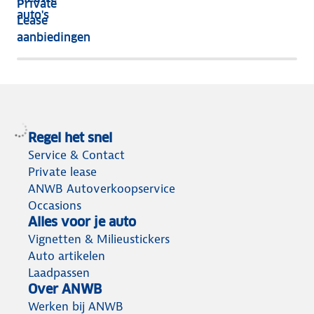
Private
nog
auto's
Lease
het
aanbiedingen
meeste
terug
Regel het snel
Service & Contact
Private lease
ANWB Autoverkoopservice
Occasions
Alles voor je auto
Vignetten & Milieustickers
Auto artikelen
Laadpassen
Over ANWB
Werken bij ANWB