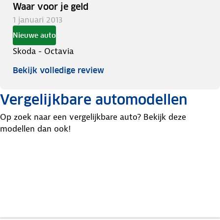
Waar voor je geld
1 januari 2013
Nieuwe auto
Skoda - Octavia
Bekijk volledige review
Vergelijkbare automodellen
Op zoek naar een vergelijkbare auto? Bekijk deze
modellen dan ook!
Hyundai
Skoda
Toyota
I40
Superb
Avensis