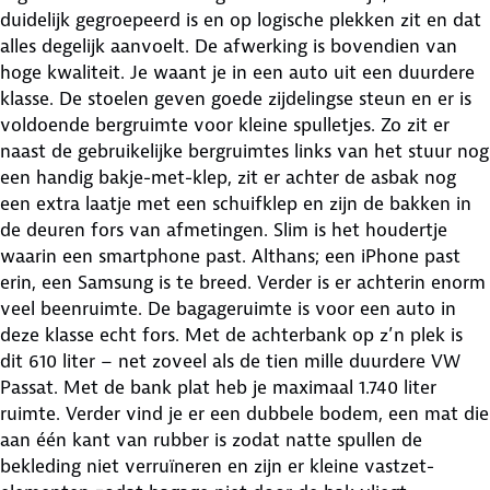
duidelijk gegroepeerd is en op logische plekken zit en dat
alles degelijk aanvoelt. De afwerking is bovendien van
hoge kwaliteit. Je waant je in een auto uit een duurdere
klasse. De stoelen geven goede zijdelingse steun en er is
voldoende bergruimte voor kleine spulletjes. Zo zit er
naast de gebruikelijke bergruimtes links van het stuur nog
een handig bakje-met-klep, zit er achter de asbak nog
een extra laatje met een schuifklep en zijn de bakken in
de deuren fors van afmetingen. Slim is het houdertje
waarin een smartphone past. Althans; een iPhone past
erin, een Samsung is te breed. Verder is er achterin enorm
veel beenruimte. De bagageruimte is voor een auto in
deze klasse echt fors. Met de achterbank op z’n plek is
dit 610 liter – net zoveel als de tien mille duurdere VW
Passat. Met de bank plat heb je maximaal 1.740 liter
ruimte. Verder vind je er een dubbele bodem, een mat die
aan één kant van rubber is zodat natte spullen de
bekleding niet verruïneren en zijn er kleine vastzet-