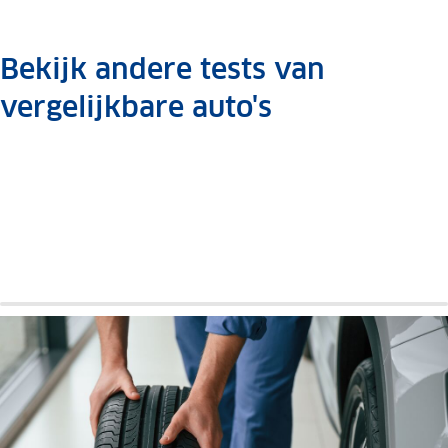
Bekijk andere tests van
vergelijkbare auto's
Hyundai
Toyota
I40
Avensis
Auto
Auto
review
review