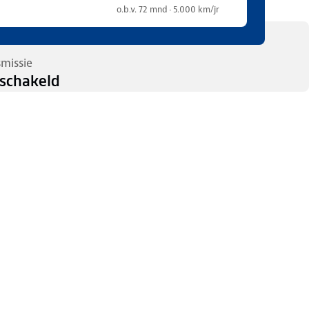
o.b.v. 72 mnd · 5.000 km/jr
smissie
schakeld