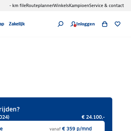
- km file
Routeplanner
Winkels
Kampioen
Service & contact
Inloggen
ap
Zakelijk
rijden?
024)
€ 24.100,-
se
€ 359
p/mnd
vanaf