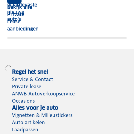
écht
waardevaste
Bekijk alle
jaar
nieuwe
Private
nog
auto's
Lease
het
aanbiedingen
meeste
terug
Regel het snel
Service & Contact
Private lease
ANWB Autoverkoopservice
Occasions
Alles voor je auto
Vignetten & Milieustickers
Auto artikelen
Laadpassen