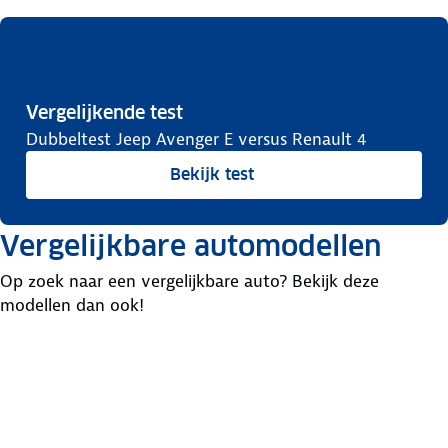
Vergelijkende test
Dubbeltest Jeep Avenger E versus Renault 4
Bekijk test
Vergelijkbare automodellen
Op zoek naar een vergelijkbare auto? Bekijk deze
modellen dan ook!
Renault
Nissan
5 E-
Lancia
Micra
Tech
Ypsilon