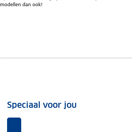
modellen dan ook!
Byd
Renault
Dacia
Dolphin
Twingo
Spring
Surf
Speciaal voor jou
Benieuwd
Voor
Rekentool